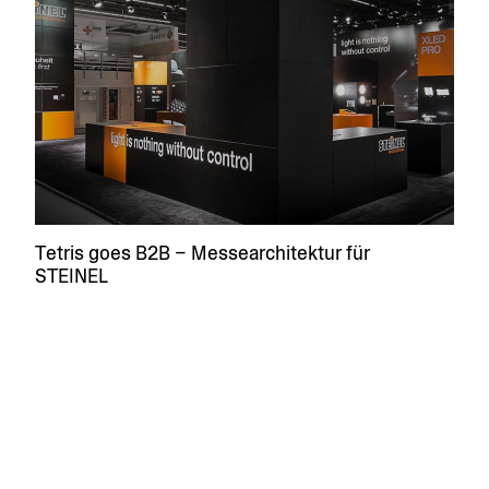
Tetris goes B2B – Messe­ar­chi­tektur für
STEINEL