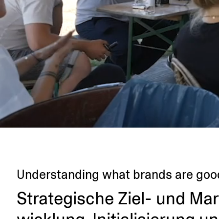
Under­standing what brands are good
Strate­gische Ziel- und Ma