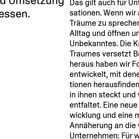
 und Umsetzung
Das gilt auch für U
essen.
sa­tionen. Wenn wir
Träume zu sprechen
Alltag und öffnen u
Unbekanntes. Die K
Traumes versetzt B
heraus haben wir F
entwi­ckelt, mit de
tionen heraus­finde
in ihnen steckt und
entfaltet. Eine neu
wicklung und eine m
Annäherung an die w
Unter­nehmen: Für w