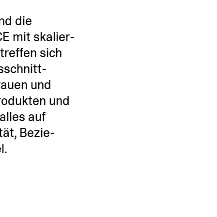
nd die
E mit skalier­
reffen sich
­schnitt­
trauen und
Produkten und
alles auf
tät, Bezie­
l.