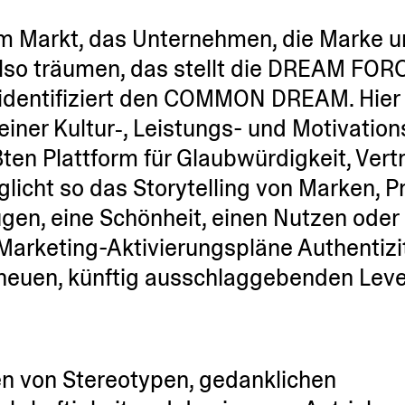
im Markt, das Unter­nehmen, die Marke u
also träumen, das stellt die DREAM FORC
enti­fi­ziert den COMMON DREAM. Hier t
er Kultur‑, Leistungs- und Motiva­ti­ons
en Plattform für Glaub­wür­digkeit, Ver
licht so das Storytelling von Marken, 
gen, eine Schönheit, einen Nutzen oder 
arketing-Aktivie­rungs­pläne Authen­ti­zi
neuen, künftig ausschlag­ge­benden Leve
en von Stereo­typen, gedank­lichen