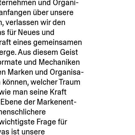
nter­nehmen und Organi­
 anfangen über unsere
, verlassen wir den
ns für Neues und
raft eines gemein­samen
erge. Aus diesem Geist
ormate und Mecha­niken
nen Marken und Organi­sa­
n können, welcher Traum
 wie man seine Kraft
e Ebene der Marken­ent­
ensch­li­chere
ichtigste Frage für
as ist unsere