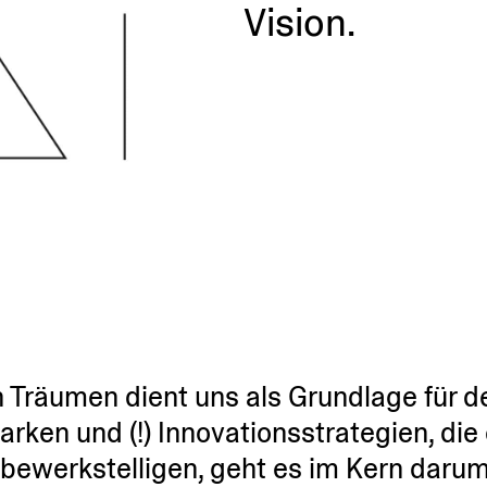
Vision.
 an Träumen dient uns als Grundlage für 
n und (!) Innova­ti­ons­stra­tegien, die
 bewerk­stel­ligen, geht es im Kern darum