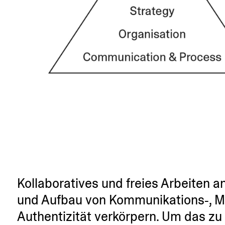
Kolla­bo­ra­tives und freies Arbeiten
und Aufbau von Kommunikations‑, Marke
Authen­ti­zität verkörpern. Um das zu