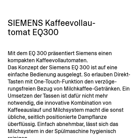
SIEMENS Kaffee­voll­au­
tomat EQ300
Mit dem EQ 300 präsen­tiert Siemens einen
kompakten Kaffeevollautomaten.
Das Konzept der Siemens EQ 300 ist auf eine
einfache Bedienung ausgelegt. So erlauben Direkt-
Tasten mit One-Touch-Funktion den verzö­ge­
rungs­freien Bezug von Milch­kaffee-Getränken. Ein
Umsetzen der Tassen ist dafür nicht mehr
notwendig, die innovative Kombi­nation von
Kaffee­auslauf und Milch­system macht die sonst
übliche, seitlich positio­nierte Dampf­lanze
überflüssig. Einfach abnehmbar, lässt sich das
Milch­system in der Spülma­schine hygie­nisch