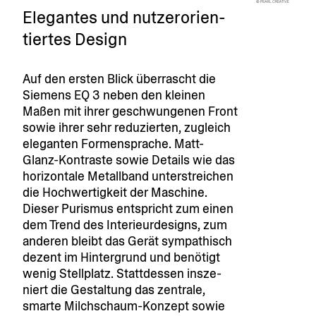
Elegantes und nutzer­ori­en­
tiertes Design
Auf den ersten Blick überrascht die
Siemens EQ 3 neben den kleinen
Maßen mit ihrer geschwun­genen Front
sowie ihrer sehr reduzierten, zugleich
eleganten Formen­sprache. Matt-
Glanz-Kontraste sowie Details wie das
horizontale Metallband unter­streichen
die Hochwer­tigkeit der Maschine.
Dieser Purismus entspricht zum einen
dem Trend des Interi­eur­de­signs, zum
anderen bleibt das Gerät sympa­thisch
dezent im Hinter­grund und benötigt
wenig Stell­platz. Statt­dessen insze­
niert die Gestaltung das zentrale,
smarte Milch­schaum-Konzept sowie