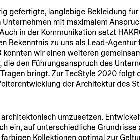
tig gefer­tigte, langlebige Bekleidung fü
 Ein Unter­nehmen mit maximalem Anspru
t. Auch in der Kommu­ni­kation setzt HAK
ren Bekenntnis zu uns als Lead-Agentur f
18 konnten wir einen weiteren gemein­s
tur, die den Führungs­an­spruch des Unter
m Tragen bringt. Zur TecStyle 2020 folgt
eiter­ent­wicklung der Archi­tektur des 
chi­tek­to­nisch umzusetzen. Entwi­ckel
 ein, auf unter­schied­liche Grund­risse
arbigen Kollek­tionen optimal zur Geltu