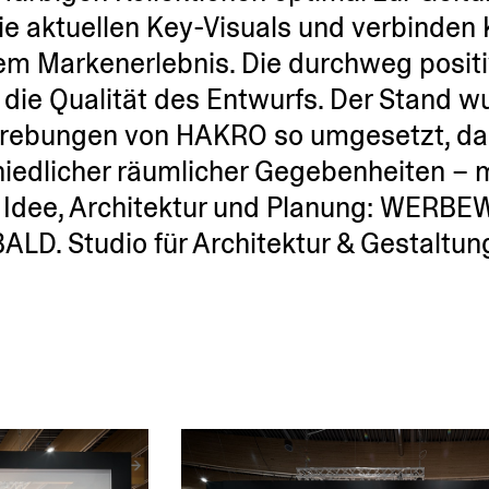
e aktuellen Key-Visuals und verbinden 
m Marken­er­lebnis. Die durchweg posit
 die Qualität des Entwurfs. Der Stand w
­stre­bungen von HAKRO so umgesetzt, da
chied­licher räumlicher Gegeben­heiten –
 Idee, Archi­tektur und Planung: WERBE
ALD. Studio für Archi­tektur & Gestaltu