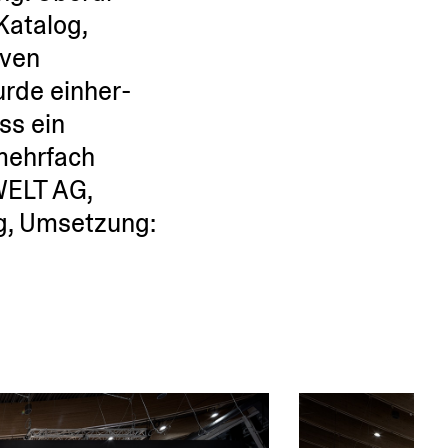
Katalog,
iven
urde einher­
ss ein
 mehrfach
WELT AG,
ng, Umsetzung: