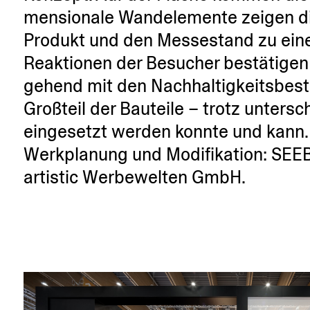
men­sionale Wandele­mente zeigen di
Produkt und den Messe­stand zu eine
Reaktionen der Besucher bestä­tigen
gehend mit den Nachhal­tig­keits­be
Großteil der Bauteile – trotz unter­s
einge­setzt werden konnte und kann.
Werkplanung und Modifi­kation: SEEB
artistic Werbe­welten GmbH.