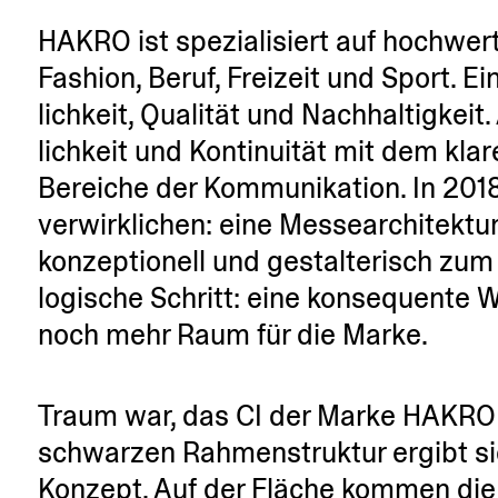
HAKRO ist spezia­li­siert auf hochwer
Fashion, Beruf, Freizeit und Sport.
lichkeit, Qualität und Nachhal­tigkei
lichkeit und Konti­nuität mit dem kla
Bereiche der Kommu­ni­kation. In 20
verwirk­lichen: eine Messe­ar­chi­tek
konzep­tionell und gestal­te­risch zu
logische Schritt: eine konse­quente W
noch mehr Raum für die Marke.
Traum war, das CI der Marke HAKRO ar
schwarzen Rahmen­struktur ergibt sich
Konzept. Auf der Fläche kommen die f