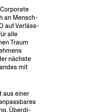
r Corporate
ch an Mensch­
RO auf Verläss­
ür alle
amen Traum
­nehmens
 der nächste
Standes mit
t aus einer
 anpass­bares
ng. Überdi­