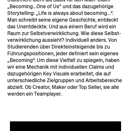
„Becoming…One of Us“ und das dazuge­hörige
Storytelling: „Life is always about becoming…“.
Man schreibt seine eigene Geschichte, entdeckt
das Unent­deckte. Und aus einem Beruf wird ein
Raum zur Selbst­ver­wirk­li­chung. Wie diese Selbst­
ver­wirk­li­chung aussieht? Indivi­duell anders. Von
Studie­renden über Direkt­ein­stei­gende bis zu
Führungs­po­si­tionen, jeder definiert sein eigenes
„Becoming“. Um diese Vielfalt zu spiegeln, haben
wir eine Mechanik mit indivi­du­ellen Claims und
dazuge­hö­rigen Key Visuals erarbeitet, die auf
unter­schied­liche Zielgruppen und Arbeits­be­reiche
abzielt. Ob Creator, Maker oder Top Seller, sie alle
werden ein Teamplayer.