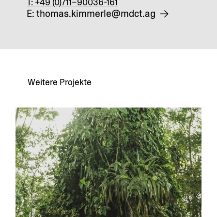
T: +49 (0)711–90036-161
E: thomas.kimmerle@mdct.ag
Weitere Projekte