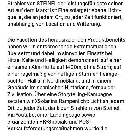
Strahler von STEINEL der leistungsfähigste seiner
Art auf dem Markt ist: Eine solar­ge­triebene Licht­
quelle, die an jedem Ort, zu jeder Zeit funktio­niert,
unabhängig von Location und Witterung.
Die Facetten des heraus­ra­genden Produkt­be­nefits
haben wir in entspre­chende Extrem­si­tua­tionen
übersetzt und dabei im sinnvollen Einsatz bei
Hitze, Kälte und Helligkeit demons­triert: auf einer
einsamen Alm-Hütte auf 1400m, ohne Strom; auf
einer regelmäßig von heftigen Stürmen heimge­
suchten Hallig in Nordfrießland; und in einem
Gebäude im spani­schen Hinterland, fernab der
Zivili­sation. Über eine Storytelling-Kampagne
setzten wir XSolar ins Rampen­licht: Licht an jedem
Ort, zu jeder Zeit, dank den Strahlern von Steinel.
Via Youtube, einer Landingpage sowie
ergänzenden PR-Specials und POS-
Verkaufsförderungsmaßnahmen wurde die