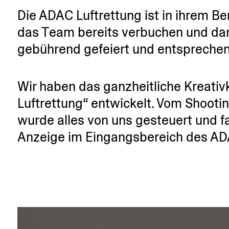
Die ADAC Luftrettung ist in ihrem Be
das Team bereits verbuchen und dami
gebührend gefeiert und entspre­chen
Wir haben das ganzheit­liche Kreativ­k
Luftrettung“ entwi­ckelt. Vom Shooti
wurde alles von uns gesteuert und fa
Anzeige im Eingangs­be­reich des A