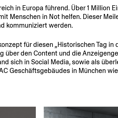
reich in Europa führend. Über 1 Million 
t Menschen in Not helfen. Dieser Meilen
d kommu­ni­ziert werden.
onzept für diesen „Histo­ri­schen Tag in 
ng über den Content und die Anzei­gen­ge
nd sich in Social Media, sowie als überl
DAC Geschäfts­ge­bäudes in München wie