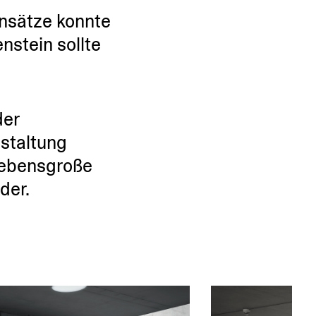
Einsätze konnte
­stein sollte
der
­staltung
e­bens­große
der.